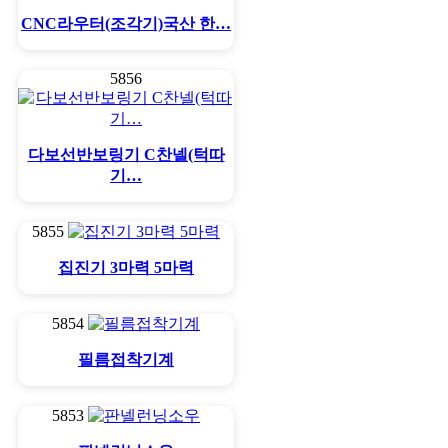
CNC라우터(조각기)국산 한…
5856
다보선반보링기 C찬넬(턱따
기…
5855
집진기 3마력 5마력
5854
필름접착기계
5853