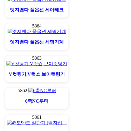
엣지밴다 풀옵션 세아테크
5864
엣지밴다 풀옵션 세명기계
5863
V컷팅기.V컷쇼,브이컷팅기
5862
6축NC루터
5861