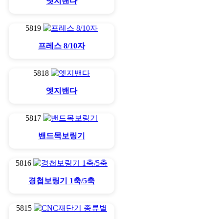
엣지밴다
5819
프레스 8/10자
5818
엣지밴다
5817
밴드목보링기
5816
경첩보링기 1축/5축
5815