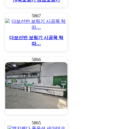
5867
다보선반 보링기 시공목 턱
따…
5866
엣지밴다 파트너 세아테크
5865