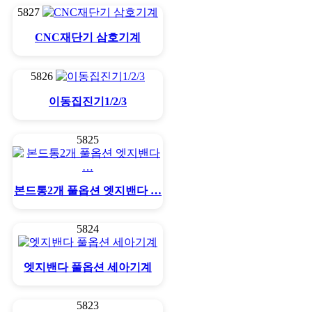
5827
CNC재단기 삼호기계
5826
이동집진기1/2/3
5825
본드통2개 풀옵션 엣지밴다 …
5824
엣지밴다 풀옵션 세아기계
5823