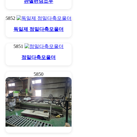
판넬런닝소우
5852
독일제 정밀다축모울더
5851
정밀다축모울더
5850
비아제 포인트 보링기계