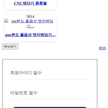
CNC재단기 종류별
5814
pur본드 풀옵션 엣지밴딩기…
메뉴닫기
RSS
회
원
회원아이디
필수
로
그
인
비밀번호
필수