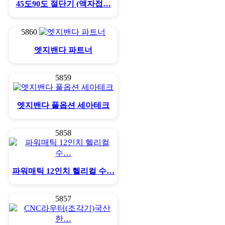
45도90도 절단기 (액자접…
5860
엣지밴다 파트너
5859
엣지밴다 풀옵션 세아테크
5858
파워매틱 12인치 헬리컬 수…
5857