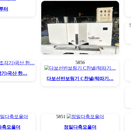
C루터
5856
45도90도 절단기 (액자접…
각기)국산 한…
다보선반보링기 C찬넬(턱따기…
5851
다축모울더
정밀다축모울더