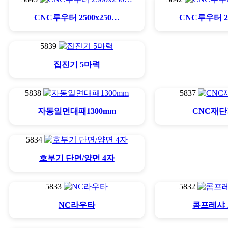
CNC루우터 2500x250…
CNC루우터 25
5839
집진기 5마력
5838
5837
자동일면대패1300mm
CNC재
5834
호부기 단면/양면 4자
5833
5832
NC라우타
콤프레샤 