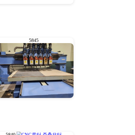
5845
CNC루우터 2500*250…
5840