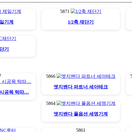
5871
제일기계
1/2축 재단기
재단기
7
5866
엣지밴다 파트너 세아테크
 시공목 턱따…
5864
엣지밴다 풀옵션 세명기계
5861