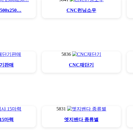
00x250…
CNC런닝소우
5836
단기판매
CNC재단기
5831
15마력
엣지밴다 종류별