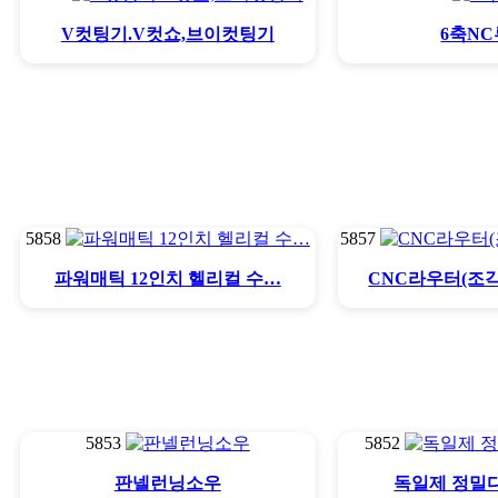
V컷팅기.V컷쇼,브이컷팅기
6축N
5858
5857
파워매틱 12인치 헬리컬 수…
CNC라우터(조
5853
5852
판넬런닝소우
독일제 정밀