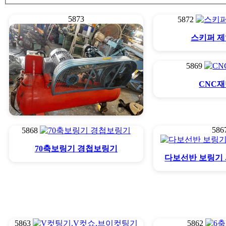
5873
5872
스키퍼 
5869
CNC
586
5868
콤프레샤10마력
70축보링기 경첩보링기
다보선반 보링기
5863
5862