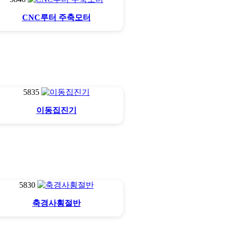
CNC루터 주축모터
5835
이동집진기
5830
축경사횡절반