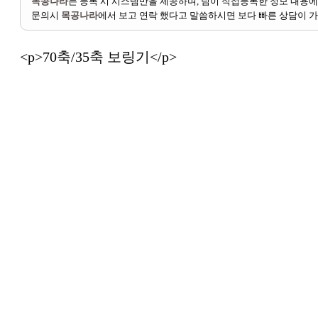
목공나라
는 등록 시 시스템만을 제공하며,
님이 직접등록한 정보 내용에
문의시
목공나라
에서 보고 연락 했다고 말씀하시면 보다 빠른 상담이 
<p>70축/35축 보링기</p>