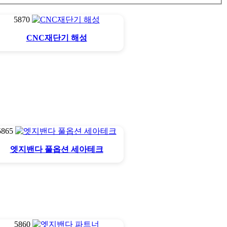
5870
CNC재단기 해성
5865
엣지밴다 풀옵션 세아테크
5860