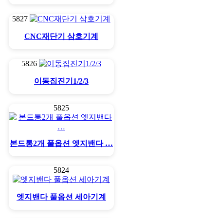
5827
CNC재단기 삼호기계
5826
이동집진기1/2/3
5825
본드통2개 풀옵션 엣지밴다 …
5824
엣지밴다 풀옵션 세아기계