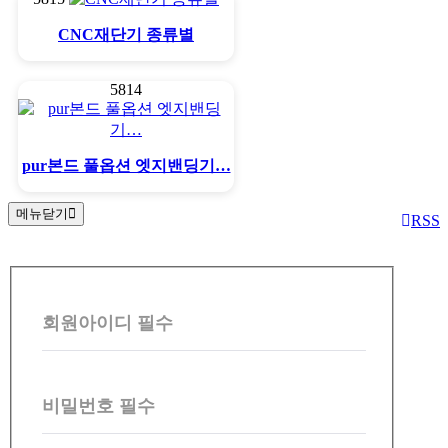
CNC재단기 종류별
5814
pur본드 풀옵션 엣지밴딩기…
메뉴닫기
RSS
회
원
회원아이디
필수
로
그
인
비밀번호
필수