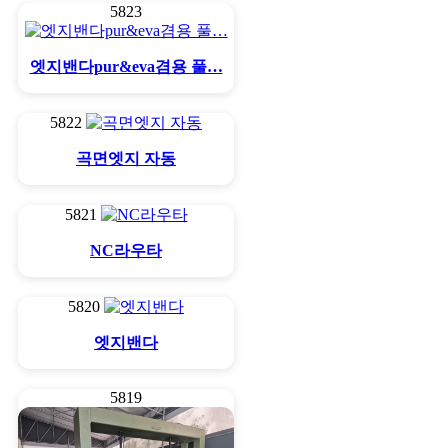
5823
엣지밴다pur&eva겸용 풀…
5822
곡면엣지 자동
5821
NC라우타
5820
엣지밴다
5819