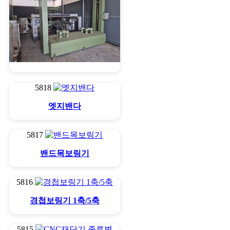
프레스 8/10자
5818
엣지밴다
5817
밴드목보링기
5816
경첩보링기 1축/5축
5815