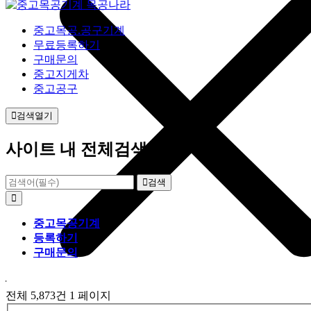
중고목공.공구기계
무료등록하기
구매문의
중고지게차
중고공구
검색열기
사이트 내 전체검색
검색
중고목공기계
등록하기
구매문의
회원가
전체 5,873건
1 페이지