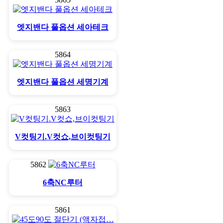
엣지밴다 풀옵션 세아테크
5864
엣지밴다 풀옵션 세명기계
5863
V컷팅기.V컷쇼,브이컷팅기
5862
6축NC루터
5861