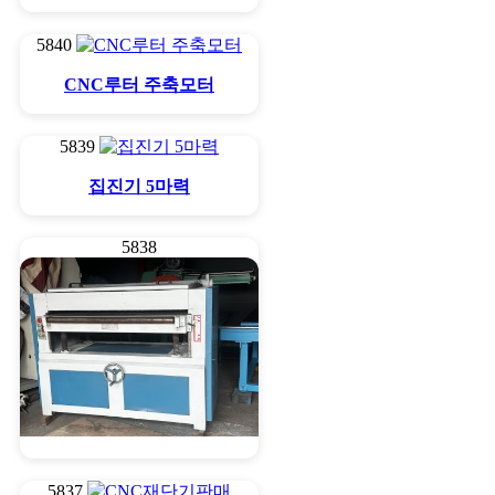
5840
CNC루터 주축모터
5839
집진기 5마력
5838
자동일면대패1300mm
5837