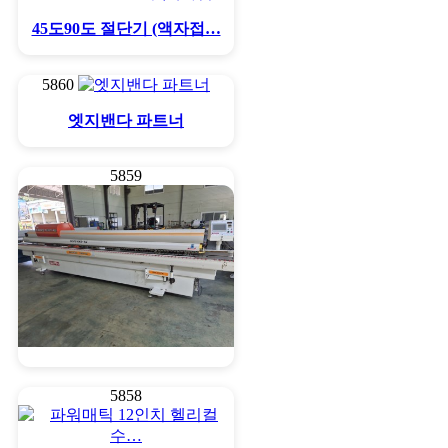
45도90도 절단기 (액자접…
5860
엣지밴다 파트너
5859
엣지밴다 풀옵션 세아테크
5858