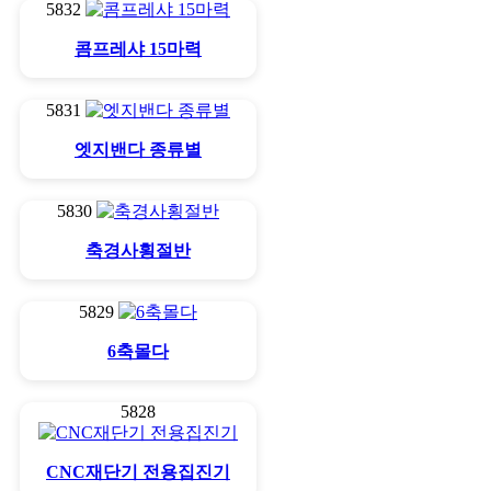
5832
콤프레샤 15마력
5831
엣지밴다 종류별
5830
축경사횡절반
5829
6축몰다
5828
CNC재단기 전용집진기