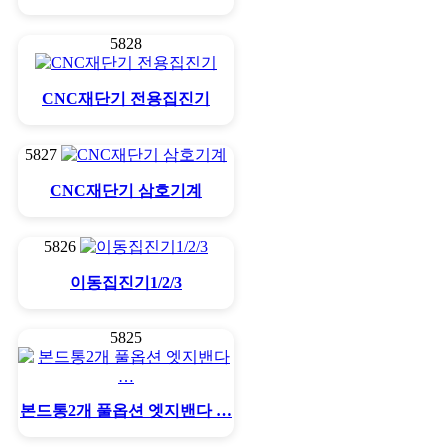
5828
CNC재단기 전용집진기
5827
CNC재단기 삼호기계
5826
이동집진기1/2/3
5825
본드통2개 풀옵션 엣지밴다 …