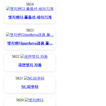
5824
엣지밴다 풀옵션 세아기계
5823
엣지밴다pur&eva겸용 풀…
5822
곡면엣지 자동
5821
NC라우타
5820