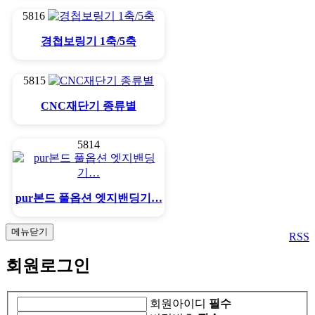
밴드목보링기
5816
경첩보링기 1축/5축
5815
CNC재단기 종류별
5814
pur본드 풀옵션 엣지밴딩기…
메뉴닫기
RSS
회원로그인
회원아이디
필수