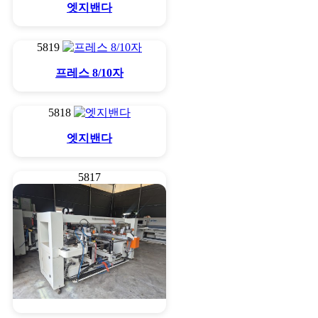
엣지밴다
5819
프레스 8/10자
5818
엣지밴다
5817