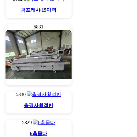
콤프레샤 15마력
5831
엣지밴다 종류별
5830
축경사횡절반
5829
6축몰다