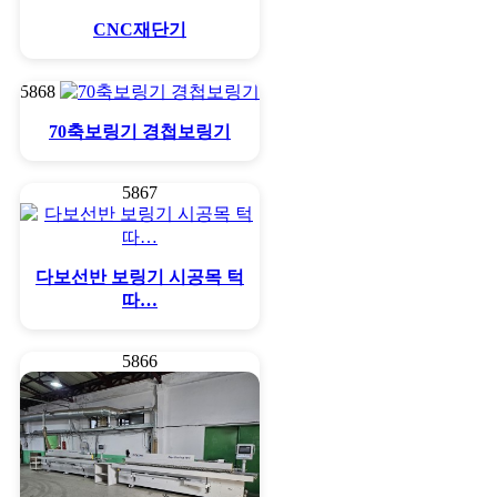
CNC재단기
5868
70축보링기 경첩보링기
5867
다보선반 보링기 시공목 턱
따…
5866