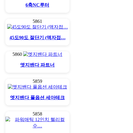
6축NC루터
5861
45도90도 절단기 (액자접…
5860
엣지밴다 파트너
5859
엣지밴다 풀옵션 세아테크
5858