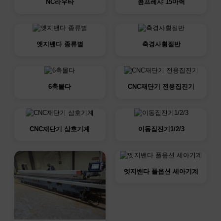
NC라우타
콤프레샤 15마력
엣지밴다 종류별
축경사횡절반
6축몰다
CNC재단기 전용집진기
CNC재단기 삼호기계
이동집진기1/2/3
엣지밴다 풀옵션 세아기계