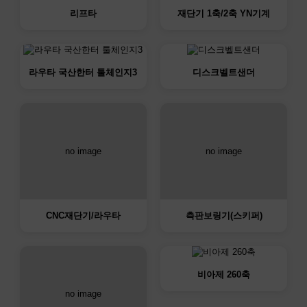
리프타
재단기 1축/2축 YN기계
라우타 국산한터 툴체인지3
디스크벨트샌더
no image
no image
CNC재단기/라우타
측판보링기(스키퍼)
비아제 260축
no image