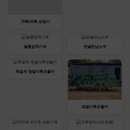
70축/35축 보링기
필름접착기계
판넬런닝소우
독일제 정밀다축모울더
정밀다축모울더