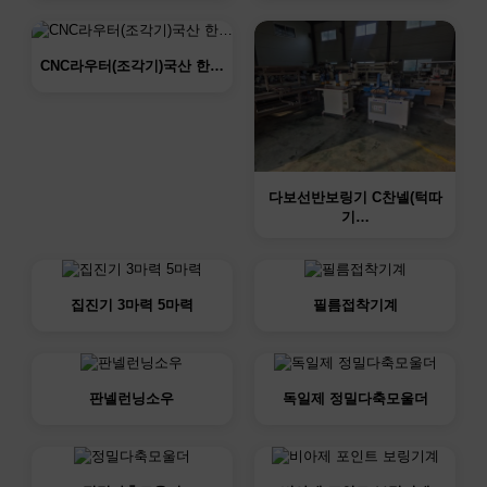
CNC라우터(조각기)국산 한…
다보선반보링기 C찬넬(턱따
기…
집진기 3마력 5마력
필름접착기계
판넬런닝소우
독일제 정밀다축모울더