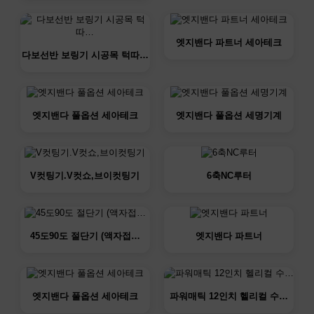
엣지밴다 파트너 세아테크
다보선반 보링기 시공목 턱따…
엣지밴다 풀옵션 세아테크
엣지밴다 풀옵션 세명기계
V컷팅기.V컷쇼,브이컷팅기
6축NC루터
45도90도 절단기 (액자접…
엣지밴다 파트너
엣지밴다 풀옵션 세아테크
파워매틱 12인치 헬리컬 수…