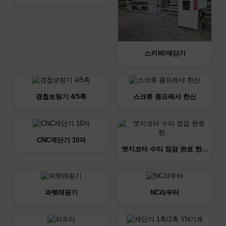
스키퍼/재단기
경첩보링기 4/5축
스크류 콤프레샤 한신
CNC재단기 10자
엣지코타 수리 점검 완료 한…
파렛래핑기
NC라우터