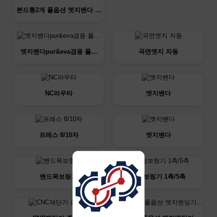
본드통2개 풀옵션 엣지밴다 …
엣지밴다pur&eva겸용 풀…
곡면엣지 자동
NC라우타
엣지밴다
프레스 8/10자
엣지밴다
밴드목보링기
경첩보링기 1축/5축