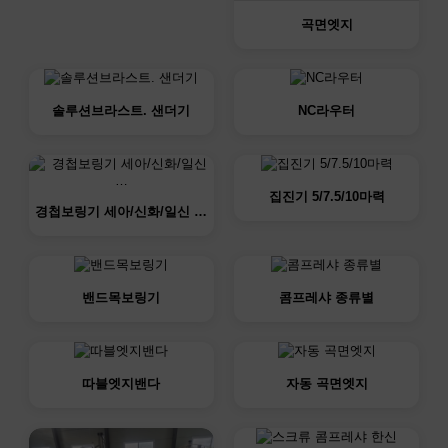
곡면엣지
솔루션브라스트. 샌더기
NC라우터
집진기 5/7.5/10마력
경첩보링기 세아/신화/일신 …
밴드목보링기
콤프레샤 종류별
따블엣지밴다
자동 곡면엣지