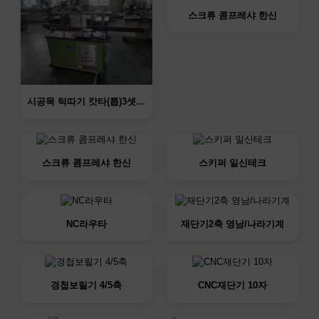
스크류 콤프레샤 한신
시공목 턱따기 캇타(톱)3셋…
스크류 콤프레샤 한신
스키퍼 일신테크
NC라우타
재단기2축 영남/나라기계
경첩보릴기 4/5축
CNC재단기 10자