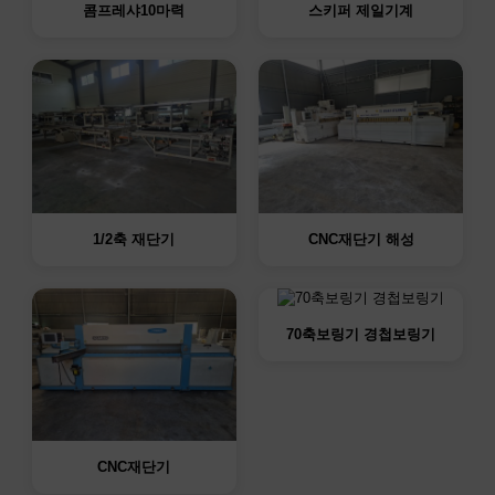
콤프레샤10마력
스키퍼 제일기계
1/2축 재단기
CNC재단기 해성
70축보링기 경첩보링기
CNC재단기