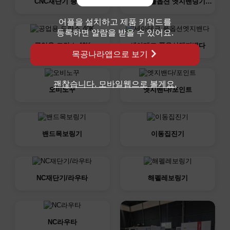
CNC재단기 종류별
pur본드 풀옵션 엣지밴딩기…
어플을 설치하고 제품 키워드를
등록하면 알람을 받을 수 있어요.
공업용 도란스 40K
세아테크 풀옵션엣지밴다
목공나라앱으로 보기
괜찮습니다. 모바일웹으로 볼게요.
오비노꾸
엣지밴다/포인트
밴드목보링기
이동집진기
NC재단기/라우타
해펠레보링기
NC라우타