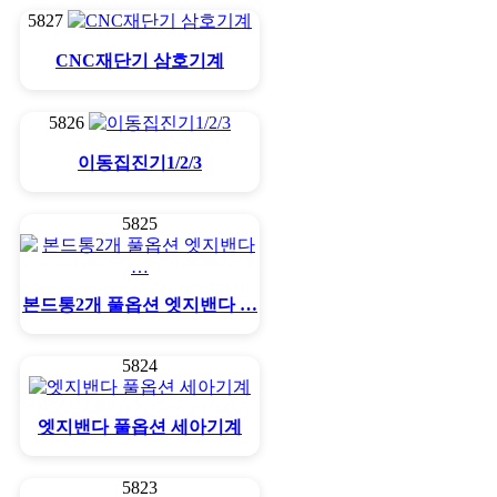
5827
CNC재단기 삼호기계
5826
이동집진기1/2/3
5825
본드통2개 풀옵션 엣지밴다 …
5824
엣지밴다 풀옵션 세아기계
5823