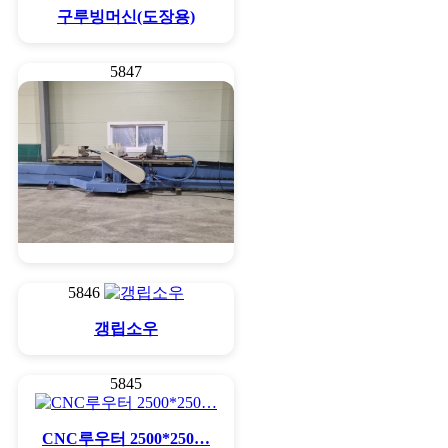
구루빙머신(도장용)
5847
구루빙머신
5846
갱립소우
5845
CNC루우터 2500*250…