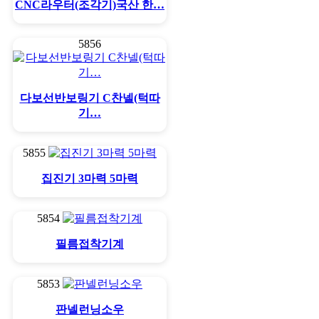
CNC라우터(조각기)국산 한…
5856
다보선반보링기 C찬넬(턱따
기…
5855
집진기 3마력 5마력
5854
필름접착기계
5853
판넬런닝소우