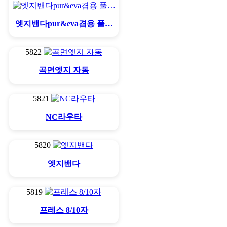
엣지밴다pur&eva겸용 풀…
5822
곡면엣지 자동
5821
NC라우타
5820
엣지밴다
5819
프레스 8/10자