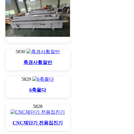
엣지밴다 종류별
5830
축경사횡절반
5829
6축몰다
5828
CNC재단기 전용집진기