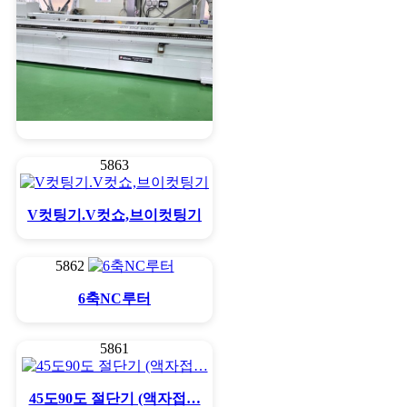
엣지밴다 풀옵션 세명기계
5863
V컷팅기.V컷쇼,브이컷팅기
5862
6축NC루터
5861
45도90도 절단기 (액자접…