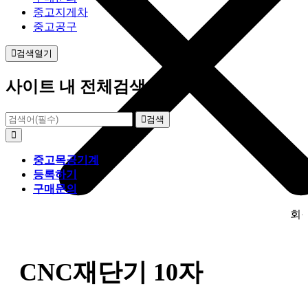
중고지게차
중고공구
검색열기
사이트 내 전체검색
검색
중고목공기계
등록하기
구매문의
회원가입만
CNC재단기 10자