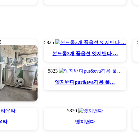
6
5825
본드통2개 풀옵션 엣지밴다 …
5823
엣지밴다pur&eva겸용 풀…
5820
/2/3
우타
엣지밴다