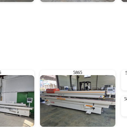
재단기
CNC재단기 해성
6
5865
5