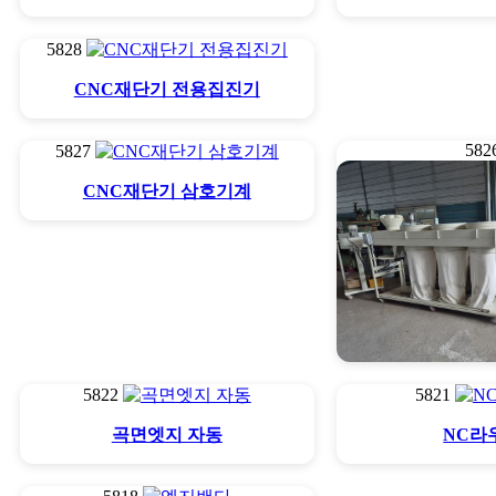
5828
CNC재단기 전용집진기
582
5827
CNC재단기 삼호기계
5822
5821
이동집진기1
곡면엣지 자동
NC라