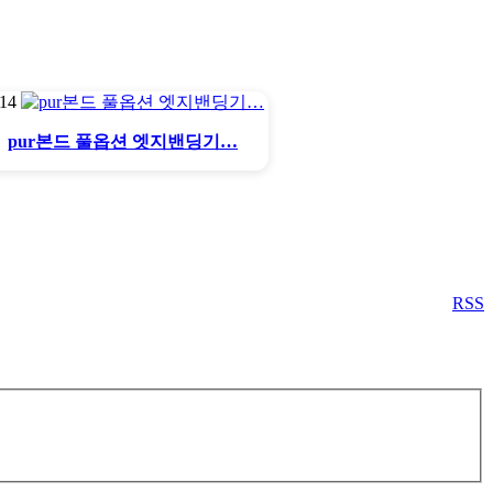
814
pur본드 풀옵션 엣지밴딩기…
RSS