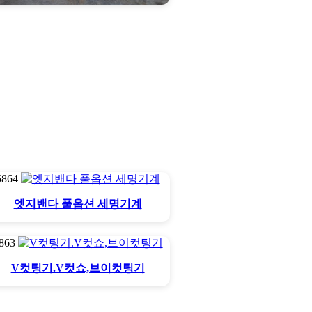
CNC재단기
5864
엣지밴다 풀옵션 세명기계
863
V컷팅기.V컷쇼,브이컷팅기