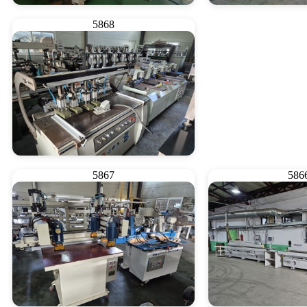
5868
스키퍼 제일기계
1/2축 
5867
586
70축보링기 경첩보링기