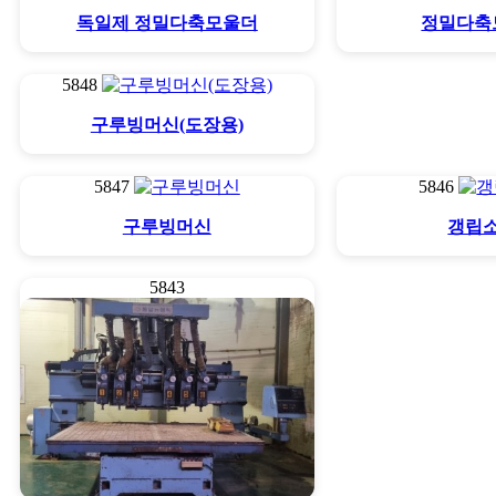
독일제 정밀다축모울더
정밀다축
5848
구루빙머신(도장용)
5847
5846
구루빙머신
갱립
5843