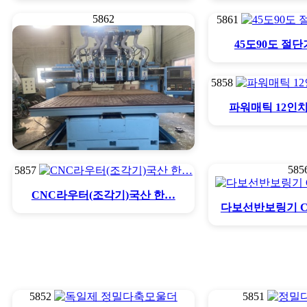
5862
5861
다보선반 보링기 시공목 턱따…
엣지밴다 파트
45도90도 절
5858
파워매틱 12인
585
5857
6축NC루터
CNC라우터(조각기)국산 한…
다보선반보링기 
5852
5851