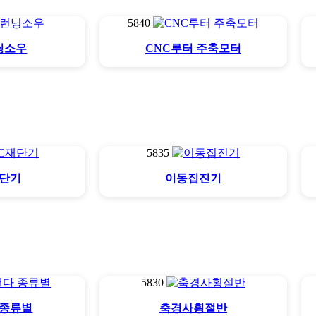
5840
닝소우
CNC루터 주축모터
5835
재단기
이동집진기
5830
 종류별
축경사횡절반