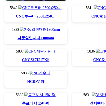
5842
5841
CNC루우터 2500x250…
CNC루우터 2500x250…
CNC런
5838
자동일면대패1300mm
5837
5836
CNC재단기판매
CNC
5833
NC라우타
5832
5831
콤프레샤 15마력
엣지밴다