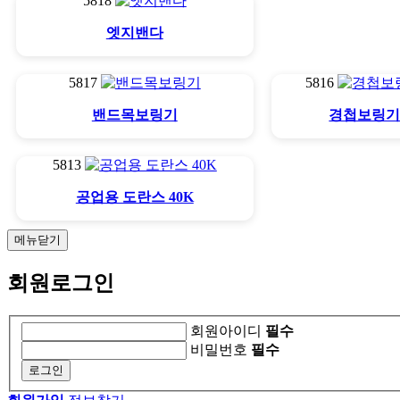
5818
엣지밴다
5817
5816
밴드목보링기
경첩보링기 
5813
공업용 도란스 40K
메뉴닫기
회원로그인
회원아이디
필수
비밀번호
필수