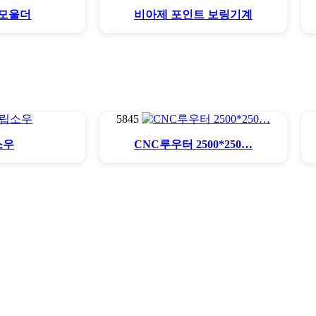
모울더
비아제 포인트 보링기계
5845
소우
CNC루우터 2500*250…