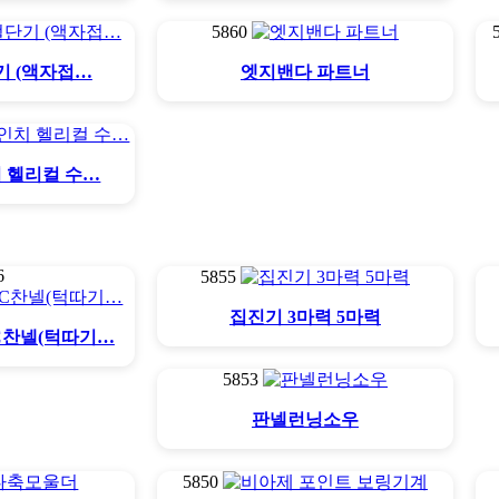
5860
너 세아테크
엣지밴다 풀옵션 세아테크
단기 (액자접…
엣지밴다 파트너
치 헬리컬 수…
6
5855
집진기 3마력 5마력
C찬넬(턱따기…
5853
판넬런닝소우
5850