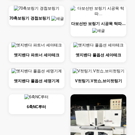
70축보링기 경첩보링기
다보선반 보링기 시공목 턱따…
엣지밴다 파트너 세아테크
엣지밴다 풀옵션 세아테크
엣지밴다 풀옵션 세명기계
V컷팅기.V컷쇼,브이컷팅기
6축NC루터