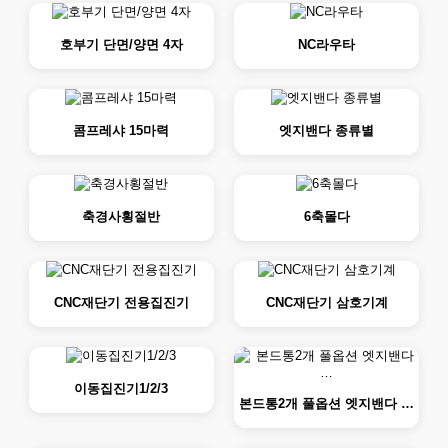
호부기 단면/양면 4자
NC라우타
콤프레샤 15마력
엣지밴다 종류별
축경사횡절반
6축몰다
CNC재단기 전용집진기
CNC재단기 삼호기계
이동집진기1/2/3
본드통2개 풀옵션 엣지밴다 …