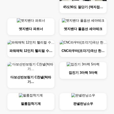
45도90도 절단기 (액자접…
엣지밴다 파트너
엣지밴다 풀옵션 세아테크
파워매틱 12인치 헬리컬 수…
CNC라우터(조각기)국산 한…
집진기 3마력 5마력
다보선반보링기 C찬넬(턱따
기…
필름접착기계
판넬런닝소우