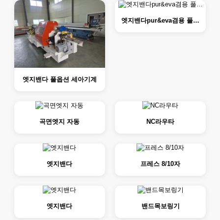
엣지밴다pur&eva겸용 풀…
엣지밴다 풀옵션 세아기계
곡면엣지 자동
NC라우타
엣지밴다
프레스 8/10자
엣지밴다
밴드목보링기