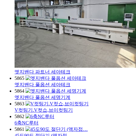
엣지밴다 파트너 세아테크
5865
엣지밴다 풀옵션 세아테크
5864
엣지밴다 풀옵션 세명기계
5863
V컷팅기.V컷쇼,브이컷팅기
5862
6축NC루터
5861
45도90도 절단기 (액자접…