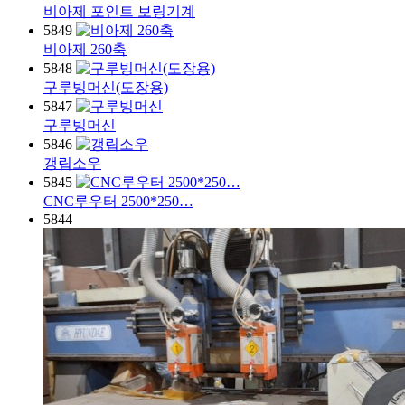
비아제 포인트 보링기계
5849
비아제 260축
5848
구루빙머신(도장용)
5847
구루빙머신
5846
갱립소우
5845
CNC루우터 2500*250…
5844