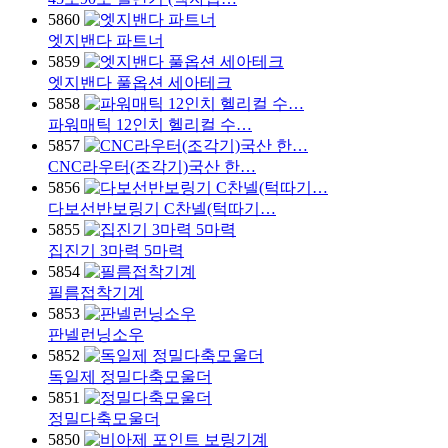
5860
엣지밴다 파트너
5859
엣지밴다 풀옵션 세아테크
5858
파워매틱 12인치 헬리컬 수…
5857
CNC라우터(조각기)국산 한…
5856
다보선반보링기 C찬넬(턱따기…
5855
집진기 3마력 5마력
5854
필름접착기계
5853
판넬런닝소우
5852
독일제 정밀다축모울더
5851
정밀다축모울더
5850