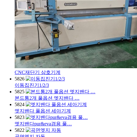
CNC재단기 삼호기계
5826
이동집진기1/2/3
5825
본드통2개 풀옵션 엣지밴다 …
5824
엣지밴다 풀옵션 세아기계
5823
엣지밴다pur&eva겸용 풀…
5822
곡면엣지 자동