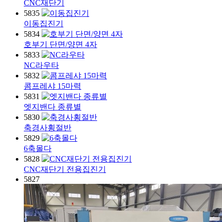
CNC재단기
5835
이동집진기
5834
호부기 단면/양면 4자
5833
NC라우타
5832
콤프레샤 15마력
5831
엣지밴다 종류별
5830
축경사횡절반
5829
6축몰다
5828
CNC재단기 전용집진기
5827