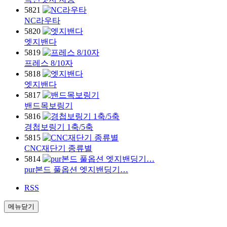
5821
NC라우타
5820
엣지밴다
5819
프레스 8/10자
5818
엣지밴다
5817
밴드목보링기
5816
경첩보링기 1축/5축
5815
CNC재단기 종류별
5814
pur본드 풀옵션 엣지밴딩기…
RSS
메뉴닫기