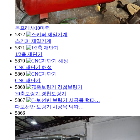
콤프레샤10마력
5872
스키퍼 제일기계
5871
1/2축 재단기
5870
CNC재단기 해성
5869
CNC재단기
5868
70축보링기 경첩보링기
5867
다보선반 보링기 시공목 턱따…
5866