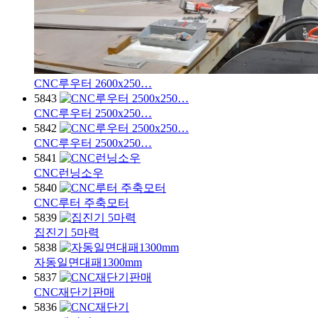
CNC루우터 2600x250…
5843
CNC루우터 2500x250…
5842
CNC루우터 2500x250…
5841
CNC런닝소우
5840
CNC루터 주축모터
5839
집진기 5마력
5838
자동일면대패1300mm
5837
CNC재단기판매
5836