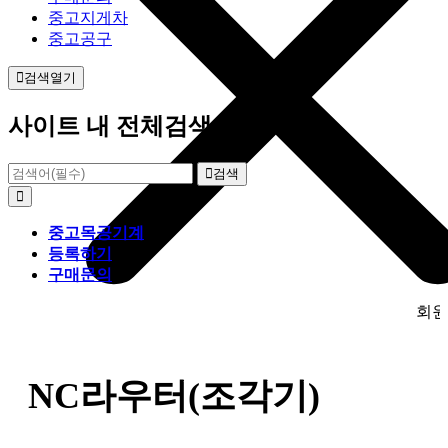
중고지게차
중고공구
검색열기
사이트 내 전체검색
검색
중고목공기계
등록하기
구매문의
회원가입만 
NC라우터(조각기)