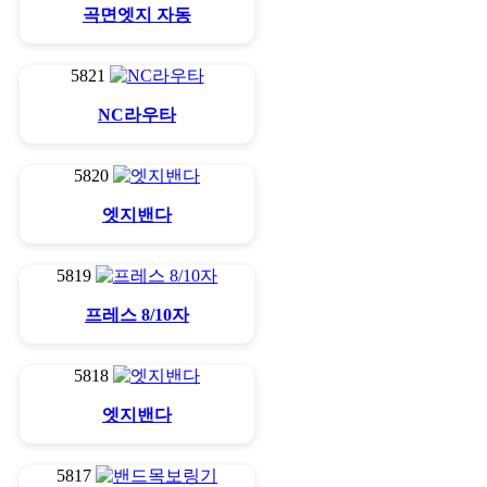
곡면엣지 자동
5821
NC라우타
5820
엣지밴다
5819
프레스 8/10자
5818
엣지밴다
5817