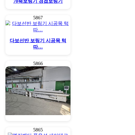
70축보링기 경첩보링기
5867
다보선반 보링기 시공목 턱
따…
5866
엣지밴다 파트너 세아테크
5865