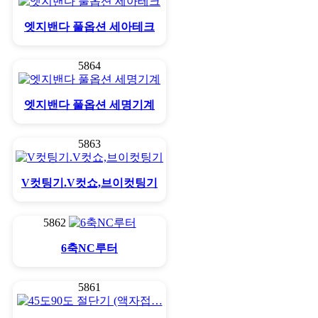
엣지밴다 풀옵션 세아테크
5864
엣지밴다 풀옵션 세명기계
5863
V컷팅기.V컷쇼,브이컷팅기
5862
6축NC루터
5861