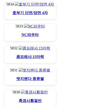
5834
호부기 단면/양면 4자
5833
NC라우타
5832
콤프레샤 15마력
5831
엣지밴다 종류별
5830
축경사횡절반