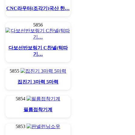
CNC라우터(조각기)국산 한…
5856
다보선반보링기 C찬넬(턱따
기…
5855
집진기 3마력 5마력
5854
필름접착기계
5853