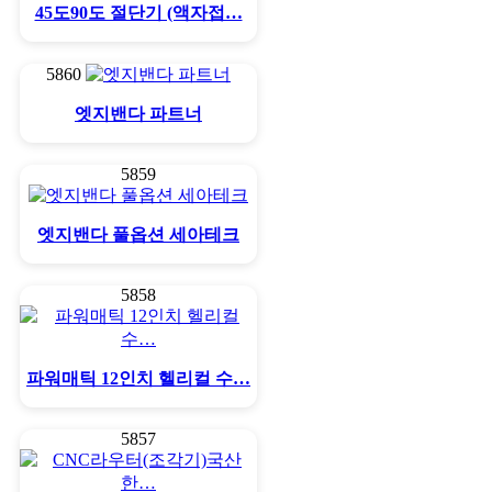
45도90도 절단기 (액자접…
5860
엣지밴다 파트너
5859
엣지밴다 풀옵션 세아테크
5858
파워매틱 12인치 헬리컬 수…
5857