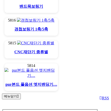
밴드목보링기
5816
경첩보링기 1축/5축
5815
CNC재단기 종류별
5814
pur본드 풀옵션 엣지밴딩기…
메뉴닫기
RSS
회