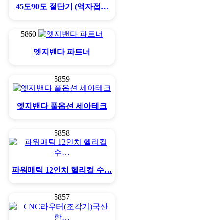
45도90도 절단기 (액자접…
5860
엣지밴다 파트너
5859
엣지밴다 풀옵션 세아테크
5858
파워매틱 12인치 헬리컬 수…
5857