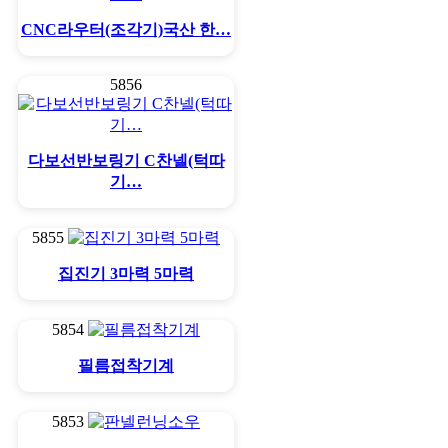
CNC라우터(조각기)국산 한…
5856
다보선반보링기 C찬넬(턱따
기…
5855
집진기 3마력 5마력
5854
필름접착기계
5853