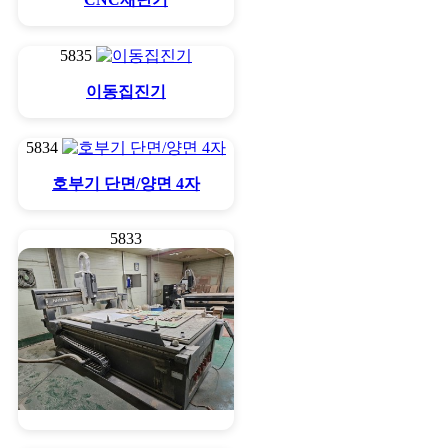
5835
이동집진기
5834
호부기 단면/양면 4자
5833
NC라우타