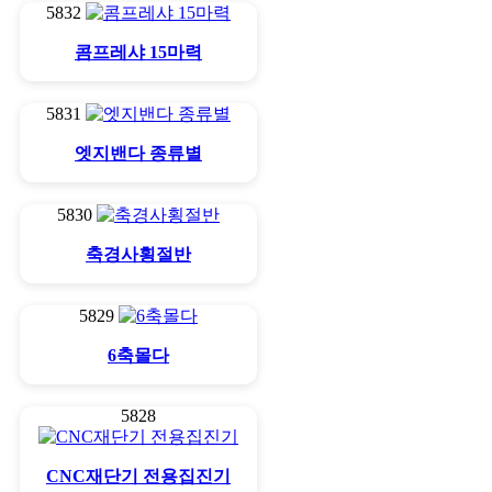
5832
콤프레샤 15마력
5831
엣지밴다 종류별
5830
축경사횡절반
5829
6축몰다
5828
CNC재단기 전용집진기