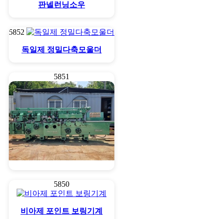
판넬런닝소우
5852
독일제 정밀다축모울더
5851
정밀다축모울더
5850
비아제 포인트 보링기계