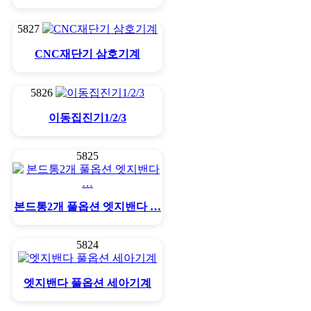
5827
CNC재단기 삼호기계
5826
이동집진기1/2/3
5825
본드통2개 풀옵션 엣지밴다 …
5824
엣지밴다 풀옵션 세아기계