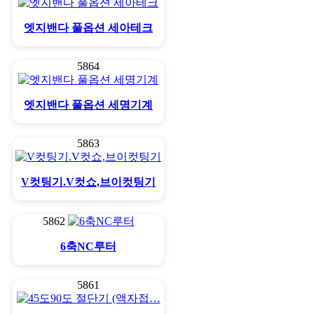
엣지밴다 풀옵션 세아테크
5864
엣지밴다 풀옵션 세명기계
5863
V컷팅기.V컷쇼,브이컷팅기
5862
6축NC루터
5861