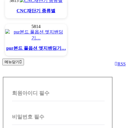
5815
CNC재단기 종류별
5814
pur본드 풀옵션 엣지밴딩기…
메뉴닫기
RSS
회
원
회원아이디
필수
로
그
인
비밀번호
필수