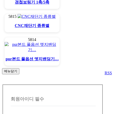
경첩보링기 1축/5축
5815
CNC재단기 종류별
5814
pur본드 풀옵션 엣지밴딩기…
메뉴닫기
RSS
회
원
회원아이디
필수
로
그