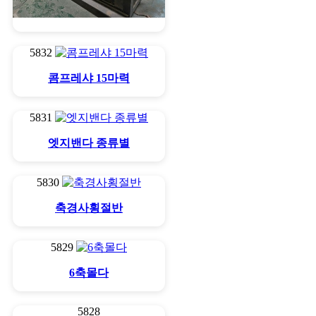
NC라우타
5832
콤프레샤 15마력
5831
엣지밴다 종류별
5830
축경사횡절반
5829
6축몰다
5828