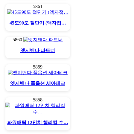
5861
45도90도 절단기 (액자접…
5860
엣지밴다 파트너
5859
엣지밴다 풀옵션 세아테크
5858
파워매틱 12인치 헬리컬 수…