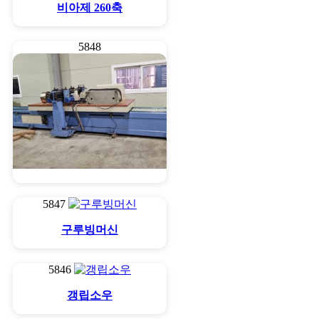
비아제 260축
5848
구루빙머신(도장용)
5847
구루빙머신
5846
갱립소우