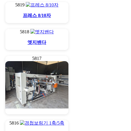
5819
프레스 8/10자
5818
엣지밴다
5817
밴드목보링기
5816