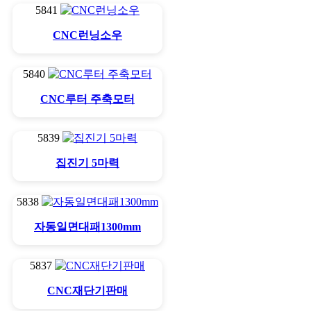
5841
CNC런닝소우
5840
CNC루터 주축모터
5839
집진기 5마력
5838
자동일면대패1300mm
5837
CNC재단기판매