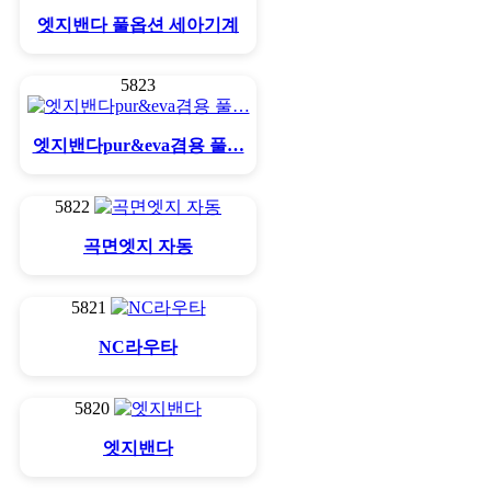
엣지밴다 풀옵션 세아기계
5823
엣지밴다pur&eva겸용 풀…
5822
곡면엣지 자동
5821
NC라우타
5820
엣지밴다