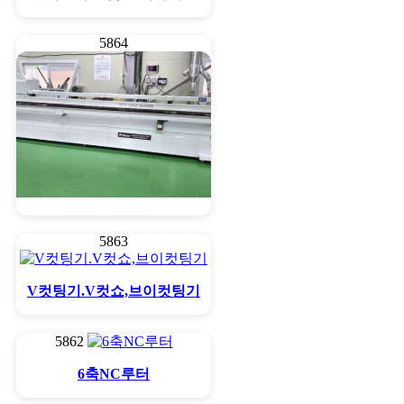
5864
엣지밴다 풀옵션 세명기계
5863
V컷팅기.V컷쇼,브이컷팅기
5862
6축NC루터