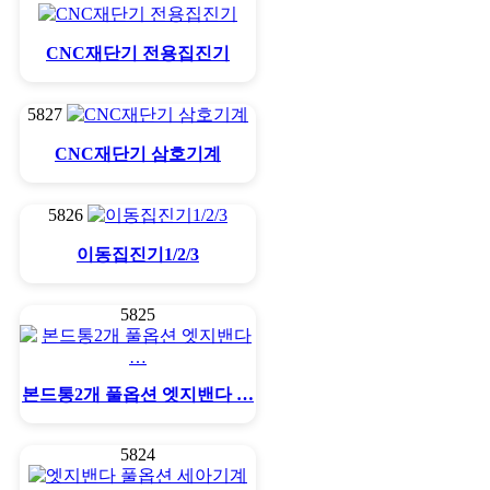
CNC재단기 전용집진기
5827
CNC재단기 삼호기계
5826
이동집진기1/2/3
5825
본드통2개 풀옵션 엣지밴다 …
5824