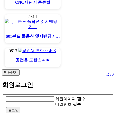
CNC재단기 종류별
5814
pur본드 풀옵션 엣지밴딩기…
5813
공업용 도란스 40K
메뉴닫기
RSS
회원로그인
회원아이디
필수
비밀번호
필수