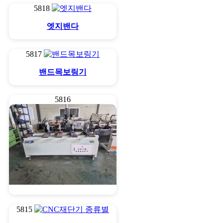
5818
엣지밴다
5817
밴드목보링기
5816
경첩보링기 1축/5축
5815