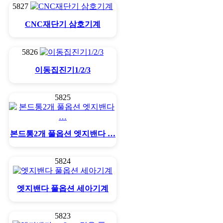
5827
CNC재단기 삼호기계
5826
이동집진기1/2/3
5825
본드통2개 풀옵션 엣지밴다 …
5824
엣지밴다 풀옵션 세아기계
5823