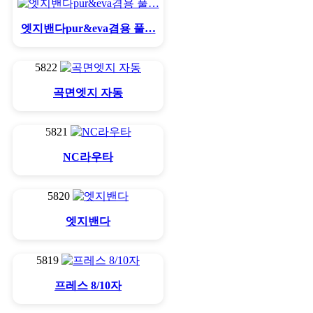
엣지밴다pur&eva겸용 풀…
5822
곡면엣지 자동
5821
NC라우타
5820
엣지밴다
5819
프레스 8/10자