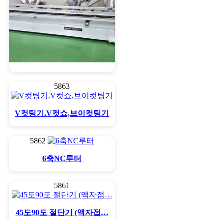
엣지밴다 풀옵션 세명기계
5863
V컷팅기.V컷쇼,브이컷팅기
5862
6축NC루터
5861
45도90도 절단기 (액자접…