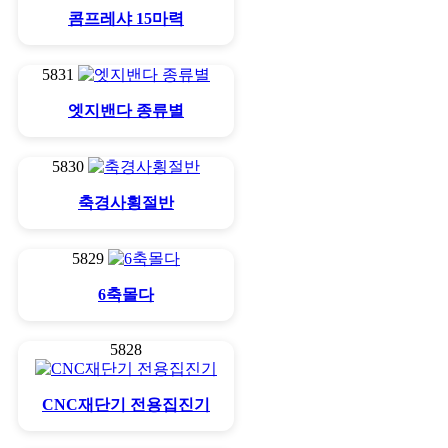
콤프레샤 15마력
5831
엣지밴다 종류별
5830
축경사횡절반
5829
6축몰다
5828
CNC재단기 전용집진기