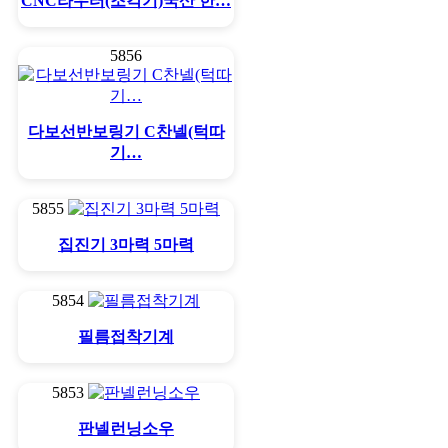
CNC라우터(조각기)국산 한…
5856
다보선반보링기 C찬넬(턱따
기…
5855
집진기 3마력 5마력
5854
필름접착기계
5853
판넬런닝소우