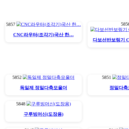
585
5857
CNC라우터(조각기)국산 한…
다보선반보링기 
5852
5851
독일제 정밀다축모울더
정밀다축
5848
구루빙머신(도장용)