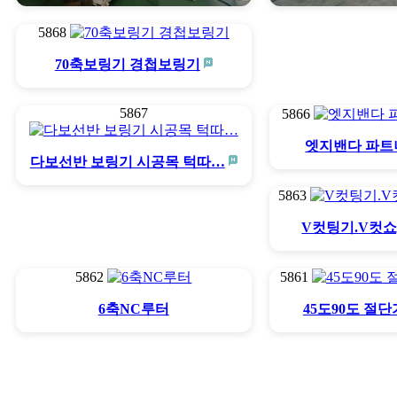
5868
스키퍼 제일기계
1/2축 
70축보링기 경첩보링기
5867
5866
엣지밴다 파트
다보선반 보링기 시공목 턱따…
5863
V컷팅기.V컷
5862
5861
6축NC루터
45도90도 절