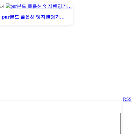
814
pur본드 풀옵션 엣지밴딩기…
RSS