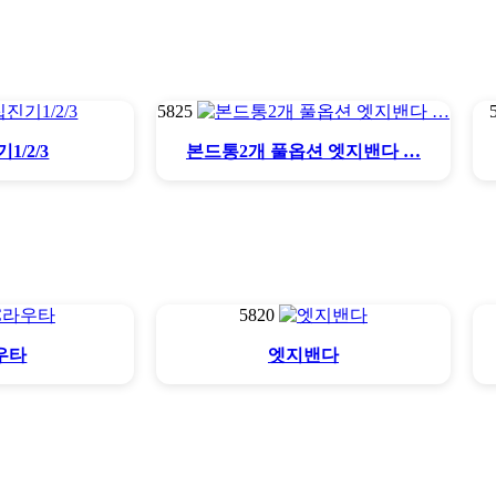
5825
/2/3
본드통2개 풀옵션 엣지밴다 …
5820
우타
엣지밴다