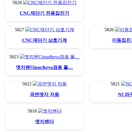
5828
CNC재단기 전용집진기
5827
5826
CNC재단기 삼호기계
이동집진기1
5823
엣지밴다pur&eva겸용 풀…
5822
5821
곡면엣지 자동
NC라
5818
엣지밴다