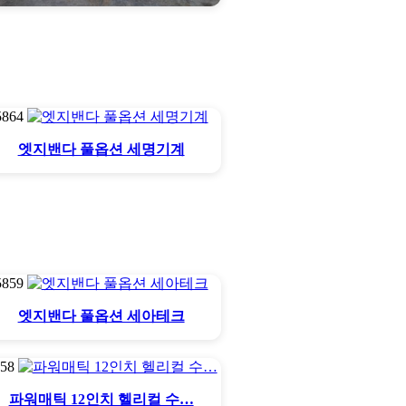
CNC재단기
5864
엣지밴다 풀옵션 세명기계
5859
엣지밴다 풀옵션 세아테크
858
파워매틱 12인치 헬리컬 수…