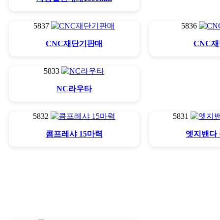
5837
5836
CNC재단기판매
CNC
5833
NC라우타
5832
5831
콤프레샤 15마력
엣지밴다