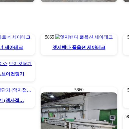
재단기
CNC재단기 해성
5865
너 세아테크
엣지밴다 풀옵션 세아테크
쇼,브이컷팅기
5860
단기 (액자접…
5