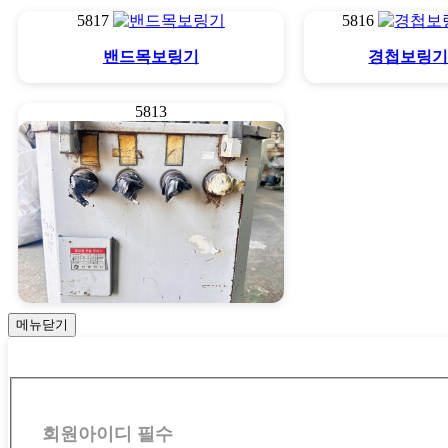
5817
5816
밴드목보링기
경첩보링기 
5813
메뉴닫기
공업용 도란스 40K
회
원
회원아이디
필수
로