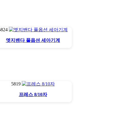
6축몰다
5824
엣지밴다 풀옵션 세아기계
5819
프레스 8/10자