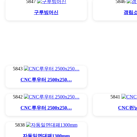
5847
5846
구루빙머신
갱립
5843
CNC루우터 2500x250…
5842
5841
CNC루우터 2500x250…
CNC런
5838
자동일면대패1300mm