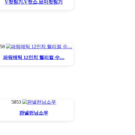
V컷팅기.V컷쇼,브이컷팅기
858
파워매틱 12인치 헬리컬 수…
5853
판넬런닝소우