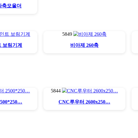
다축모울더
5849
트 보링기계
비아제 260축
5844
00*250…
CNC루우터 2600x250…