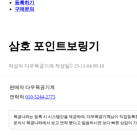
등록하기
구매문의
삼호 포인트보링기
작성자
다우목공기계
작성일
25-11-04 09:18
판매자
다우목공기계
연락처
010-5244-2775
목공나라
는 등록 시 시스템만을 제공하며,
다우목공기계
님이 직접등록한
문의시
목공나라
에서 보고 연락 했다고 말씀하시면 보다 빠른 상담이 