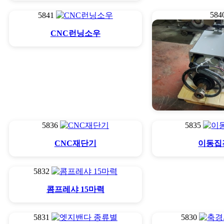
584
5841
CNC런닝소우
5836
5835
CNC루터
CNC재단기
이동집
5832
콤프레샤 15마력
5831
5830