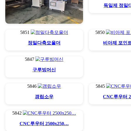
독일제 정밀
5851
5850
다보선반보링기 C찬넬(턱따기…
정밀다축모울더
비아제 포인
5847
구루빙머신
5846
5845
갱립소우
CNC루우터 25
5842
CNC루우터 2500x250…