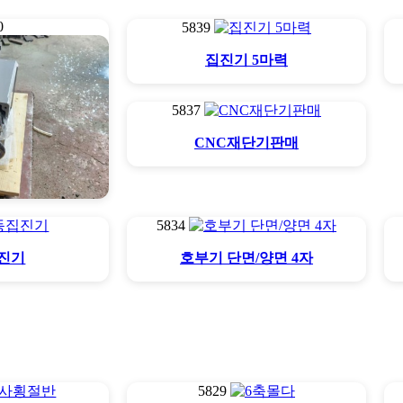
0
5839
집진기 5마력
5837
CNC재단기판매
5834
 주축모터
진기
호부기 단면/양면 4자
5829