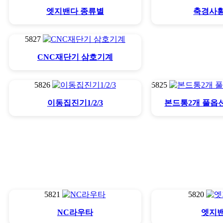
엣지밴다 종류별
축경사
5827
CNC재단기 삼호기계
5826
5825
이동집진기1/2/3
본드통2개 풀옵
5821
5820
NC라우타
엣지