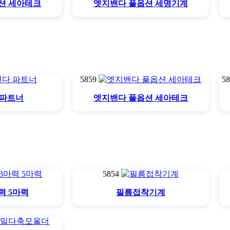
션 세아테크
엣지밴다 풀옵션 세명기계
5859
5
 파트너
엣지밴다 풀옵션 세아테크
5854
력 5마력
필름접착기계