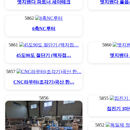
엣지밴다 파트너 세아테크
엣지밴다 풀옵
5862
6축NC루터
5861
5860
45도90도 절단기 (액자접…
엣지밴다
5857
CNC라우터(조각기)국산 한…
5856
5855
집진기 3마
5852