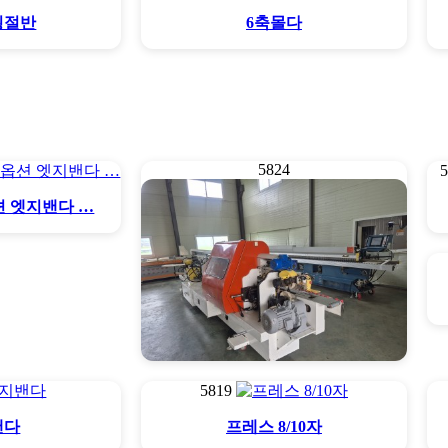
횡절반
6축몰다
5824
션 엣지밴다 …
5819
엣지밴다 풀옵션 세아기계
밴다
프레스 8/10자