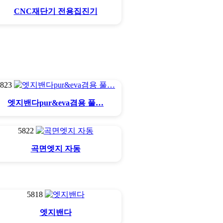
CNC재단기 전용집진기
5823
엣지밴다pur&eva겸용 풀…
5822
곡면엣지 자동
5818
엣지밴다