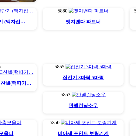
5860
쇼,브이컷팅기
단기 (액자접…
엣지밴다 파트너
6
5855
집진기 3마력 5마력
C찬넬(턱따기…
5853
판넬런닝소우
5850
모울더
비아제 포인트 보링기계