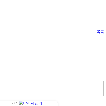
목록
5869