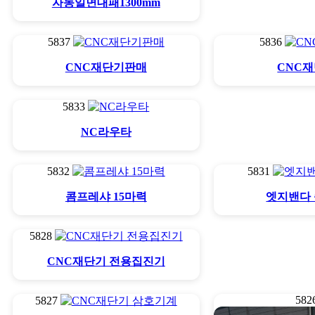
자동일면대패1300mm
5837
5836
CNC재단기판매
CNC
5833
NC라우타
5832
5831
콤프레샤 15마력
엣지밴다
5828
CNC재단기 전용집진기
582
5827