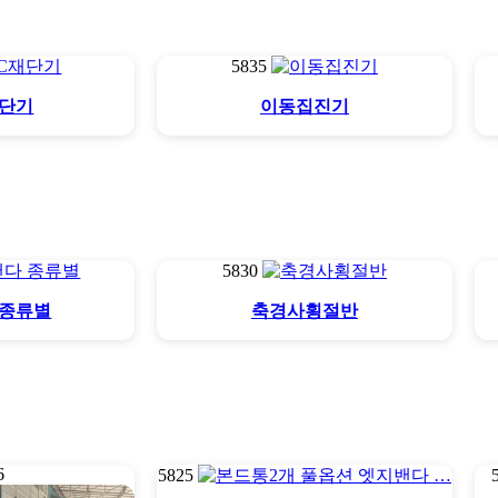
5835
재단기
이동집진기
5830
 종류별
축경사횡절반
6
5825