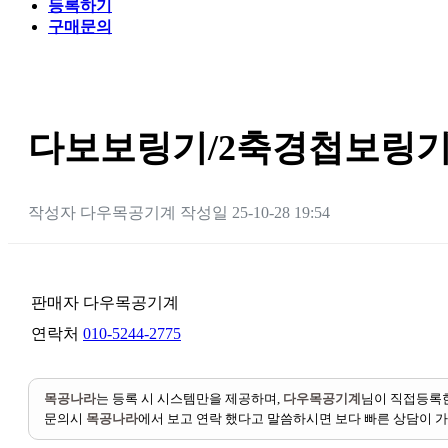
등록하기
구매문의
다보보링기/2축경첩보링
작성자
다우목공기계
작성일
25-10-28 19:54
판매자
다우목공기계
연락처
010-5244-2775
목공나라
는 등록 시 시스템만을 제공하며,
다우목공기계
님이 직접등록한
문의시
목공나라
에서 보고 연락 했다고 말씀하시면 보다 빠른 상담이 