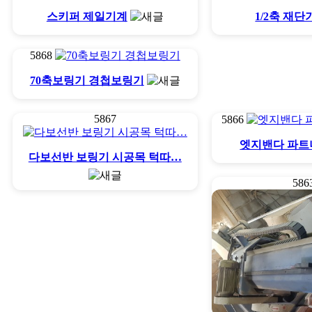
스키퍼 제일기계
1/2축 재단
5868
70축보링기 경첩보링기
5867
5866
엣지밴다 파트
다보선반 보링기 시공목 턱따…
586