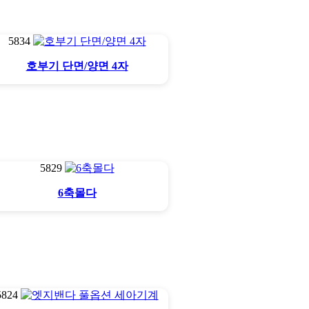
5834
호부기 단면/양면 4자
5829
6축몰다
5824