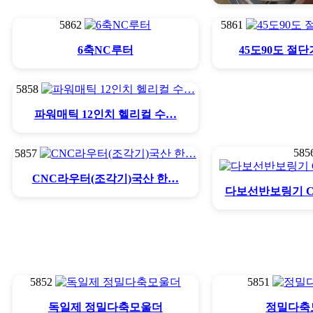
5862
5861
V컷팅기.V컷
6축NC루터
45도90도 절
5858
파워매틱 12인치 헬리컬 수…
585
5857
CNC라우터(조각기)국산 한…
다보선반보링기 
5852
5851
독일제 정밀다축모울더
정밀다축