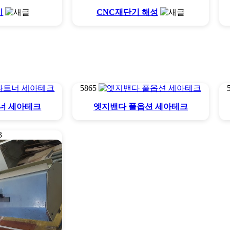
기
CNC재단기 해성
5865
너 세아테크
엣지밴다 풀옵션 세아테크
3