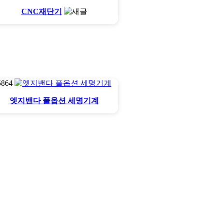
CNC재단기
5864
엣지밴다 풀옵션 세명기계