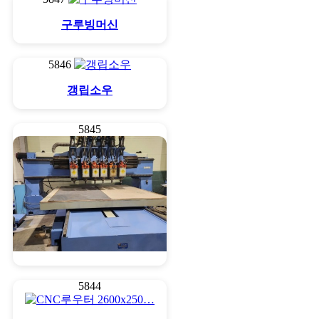
구루빙머신
5846
갱립소우
5845
CNC루우터 2500*250…
5844