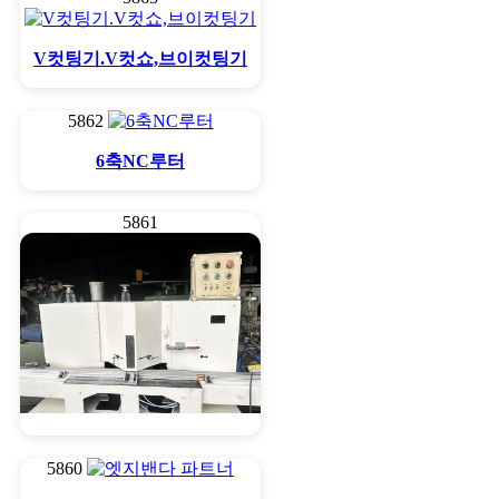
V컷팅기.V컷쇼,브이컷팅기
5862
6축NC루터
5861
45도90도 절단기 (액자접…
5860