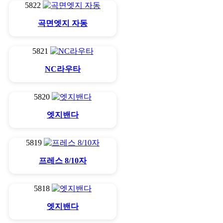
5822
곡면엣지 자동
5821
NC라우타
5820
엣지밴다
5819
프레스 8/10자
5818
엣지밴다