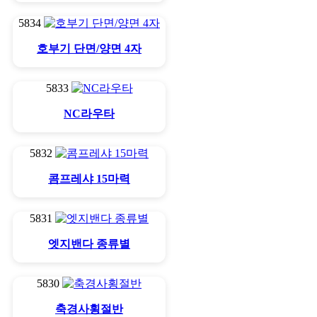
5834
호부기 단면/양면 4자
5833
NC라우타
5832
콤프레샤 15마력
5831
엣지밴다 종류별
5830
축경사횡절반