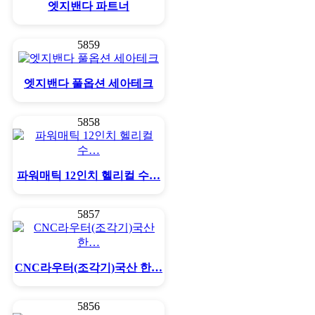
엣지밴다 파트너
5859
엣지밴다 풀옵션 세아테크
5858
파워매틱 12인치 헬리컬 수…
5857
CNC라우터(조각기)국산 한…
5856