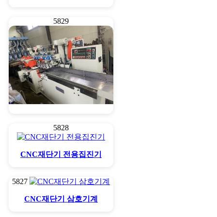
5829
6축몰다
5828
CNC재단기 전용집진기
5827
CNC재단기 삼호기계