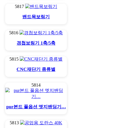
5817
밴드목보링기
5816
경첩보링기 1축/5축
5815
CNC재단기 종류별
5814
pur본드 풀옵션 엣지밴딩기…
5813