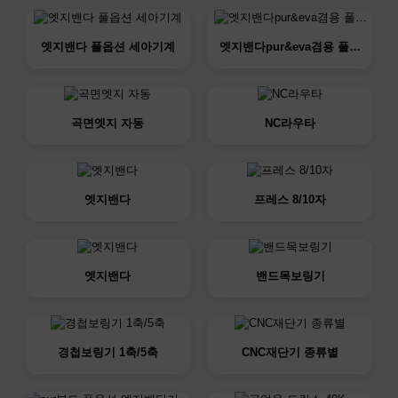
엣지밴다 풀옵션 세아기계
엣지밴다pur&eva겸용 풀…
곡면엣지 자동
NC라우타
엣지밴다
프레스 8/10자
엣지밴다
밴드목보링기
경첩보링기 1축/5축
CNC재단기 종류별