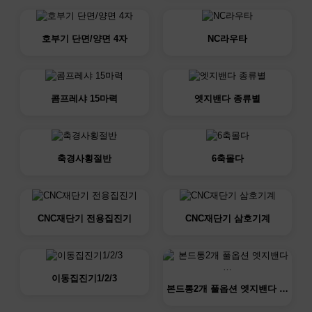
호부기 단면/양면 4자
NC라우타
콤프레샤 15마력
엣지밴다 종류별
축경사횡절반
6축몰다
CNC재단기 전용집진기
CNC재단기 삼호기계
이동집진기1/2/3
본드통2개 풀옵션 엣지밴다 …