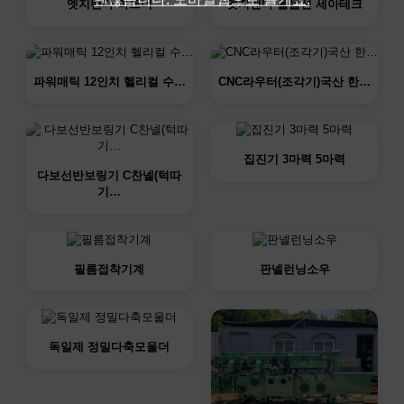
엣지밴다 파트너
엣지밴다 풀옵션 세아테크
파워매틱 12인치 헬리컬 수…
CNC라우터(조각기)국산 한…
집진기 3마력 5마력
다보선반보링기 C찬넬(턱따
기…
필름접착기계
판넬런닝소우
독일제 정밀다축모울더