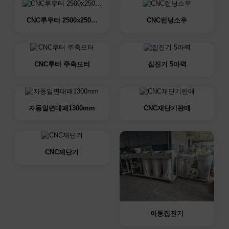
CNC루우터 2500x250…
CNC런닝소우
CNC루터 주축모터
집진기 5마력
자동일면대패1300mm
CNC재단기판매
CNC재단기
이동집진기