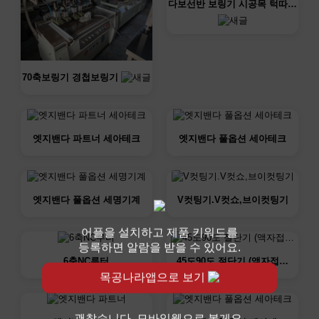
다보선반 보링기 시공목 턱따…
70축보링기 경첩보링기
엣지밴다 파트너 세아테크
엣지밴다 풀옵션 세아테크
엣지밴다 풀옵션 세명기계
V컷팅기.V컷쇼,브이컷팅기
어플을 설치하고 제품 키워드를
등록하면 알람을 받을 수 있어요.
6축NC루터
45도90도 절단기 (액자접…
목공나라앱으로 보기
괜찮습니다. 모바일웹으로 볼게요.