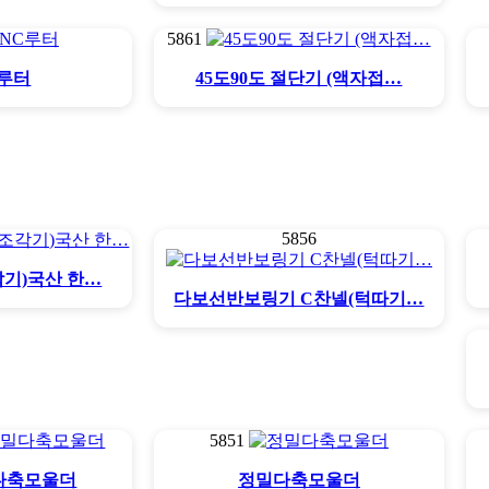
5861
C루터
45도90도 절단기 (액자접…
5856
각기)국산 한…
다보선반보링기 C찬넬(턱따기…
5851
다축모울더
정밀다축모울더