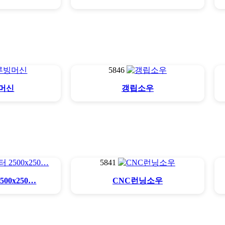
5846
머신
갱립소우
5841
00x250…
CNC런닝소우