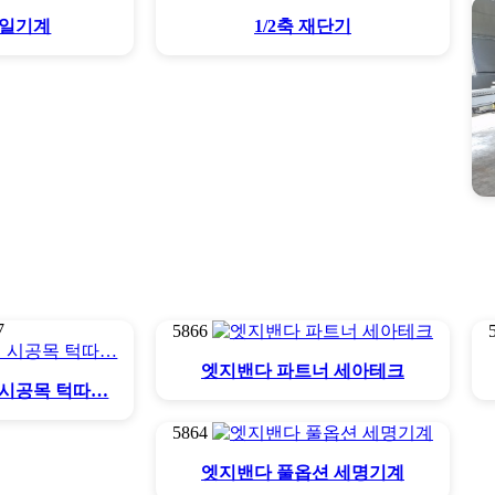
제일기계
1/2축 재단기
7
5866
엣지밴다 파트너 세아테크
 시공목 턱따…
5864
엣지밴다 풀옵션 세명기계