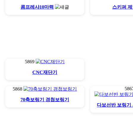
콤프레샤10마력
스키퍼 
5869
CNC재단기
586
5868
70축보링기 경첩보링기
다보선반 보링기