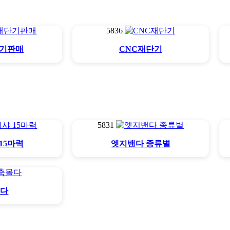
5836
단기판매
CNC재단기
5831
15마력
엣지밴다 종류별
몰다