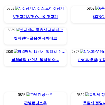
5863
5862
V컷팅기.V컷쇼,브이컷팅기
6축N
5859
엣지밴다 풀옵션 세아테크
5858
5857
파워매틱 12인치 헬리컬 수…
CNC라우터(조
5853
5852
판넬런닝소우
독일제 정밀