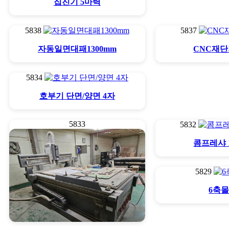
집진기 5마력
5838
5837
자동일면대패1300mm
CNC재
5834
호부기 단면/양면 4자
5833
5832
콤프레샤 
5829
6축