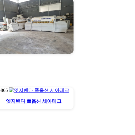
CNC재단기 해성
5865
엣지밴다 풀옵션 세아테크