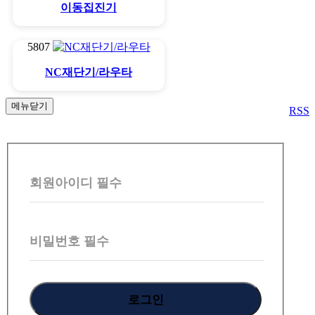
이동집진기
5807
NC재단기/라우타
메뉴닫기
RSS
회
원
회원아이디
필수
로
그
인
비밀번호
필수