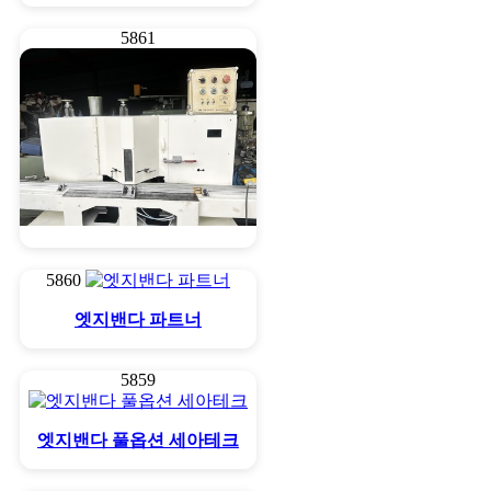
5861
45도90도 절단기 (액자접…
5860
엣지밴다 파트너
5859
엣지밴다 풀옵션 세아테크