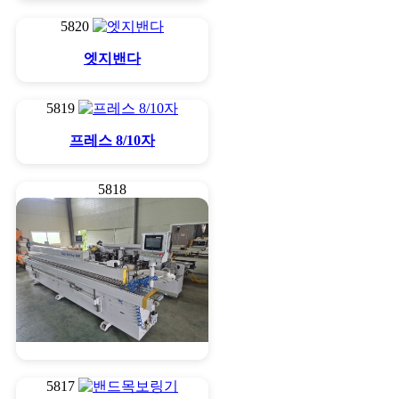
5820
엣지밴다
5819
프레스 8/10자
5818
엣지밴다
5817