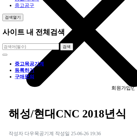
중고공구
검색열기
사이트 내 전체검색
검색
중고목공기계
등록하기
구매문의
회원가입만 하시면 
해성/현대CNC 2018년식
작성자
다우목공기계
작성일
25-06-26 19:36