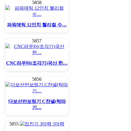
5858
파워매틱 12인치 헬리컬 수…
5857
CNC라우터(조각기)국산 한…
5856
다보선반보링기 C찬넬(턱따
기…
5855