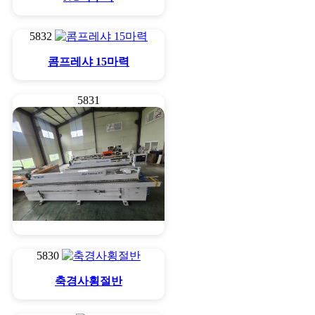
5832
콤프레샤 15마력
5831
엣지밴다 종류별
5830
축경사횡절반