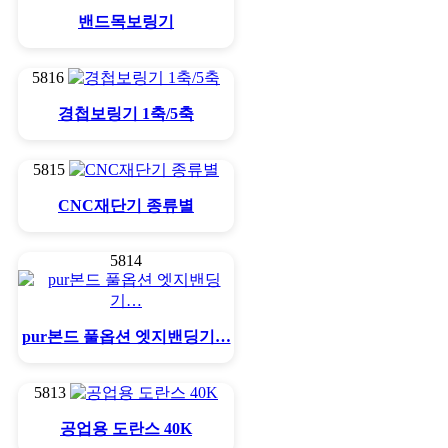
밴드목보링기
5816
경첩보링기 1축/5축
5815
CNC재단기 종류별
5814
pur본드 풀옵션 엣지밴딩기…
5813
공업용 도란스 40K