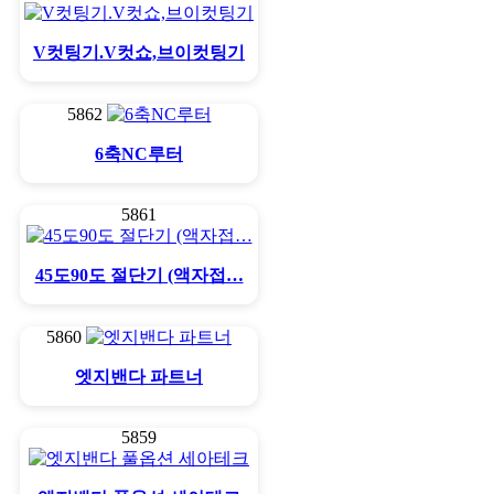
V컷팅기.V컷쇼,브이컷팅기
5862
6축NC루터
5861
45도90도 절단기 (액자접…
5860
엣지밴다 파트너
5859