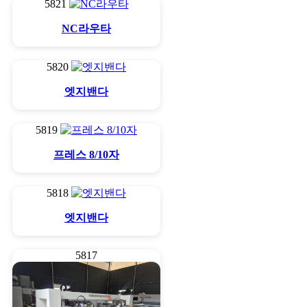
5821
NC라우타
5820
엣지밴다
5819
프레스 8/10자
5818
엣지밴다
5817