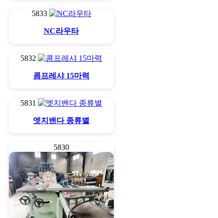
5833
NC라우타
5832
콤프레샤 15마력
5831
엣지밴다 종류별
5830