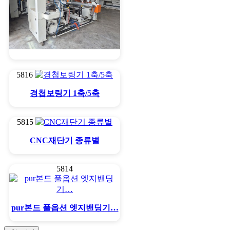
밴드목보링기
5816
경첩보링기 1축/5축
5815
CNC재단기 종류별
5814
pur본드 풀옵션 엣지밴딩기…