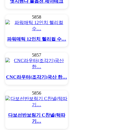
엣지밴다 풀옵션 세아테크
5858
파워매틱 12인치 헬리컬 수…
5857
CNC라우터(조각기)국산 한…
5856
다보선반보링기 C찬넬(턱따
기…